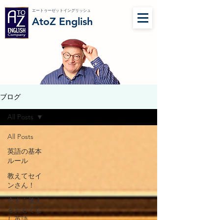
エートゥーゼットイングリッシュ
AtoZ English
ブログ
All Posts
All Posts
英語の基本
ルール
教えてセイ
ンさん！
今すぐ使え
るおもてな
し英語