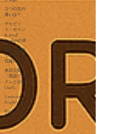
２つの文の
違いは?!
デイビッ
ド・セイン
& AtoZ
Englishの本
本日の英語
でセインと
日経LissN
本日公開
「英語でセ
インと日経
LissN」
5 minute
English
English
AtoZ