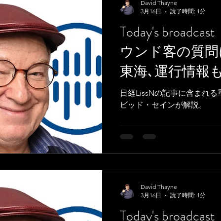
David Thayne
3月16日
読了時間: 1分
Today's broa
ウンド客の質問に
東海､運行情報
日経LissNの記事に含まれ
ビッド・セインが解説。
David Thayne
3月16日
読了時間: 1分
Today's broa