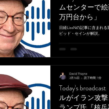
ムセンターで絵
万円台から」
日経LissNの記事に含まれ
ビッド・セインが解説。
David Thayne
3月16日
読了時間: 1分
Today's broa
ルがイラン攻撃
ランプ氏『核兵