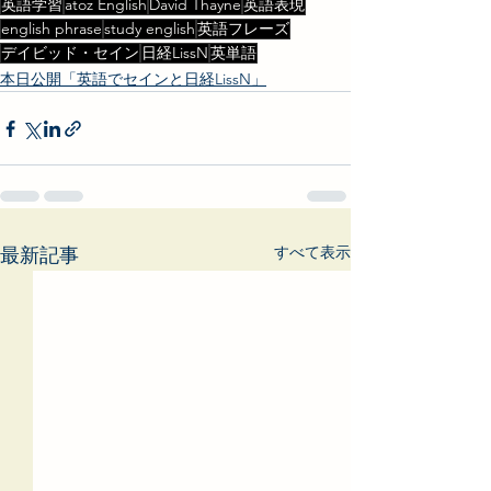
英語学習
atoz English
David Thayne
英語表現
english phrase
study english
英語フレーズ
デイビッド・セイン
日経LissN
英単語
本日公開「英語でセインと日経LissN」
すべて表示
最新記事