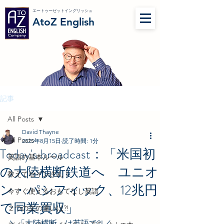
エートゥーゼットイングリッシュ
AtoZ English
記事
All Posts
David Thayne
All Posts
2025年8月15日
読了時間: 1分
Today's broadcast：「米国初
英語の基本ルール
の大陸横断鉄道へ ユニオ
教えてセインさん！
ン・パシフィック、12兆円
今すぐ使えるおもてなし英語
で同業買収」
２つの文の違いは?!
＼「大陸横断」は英語で?!／