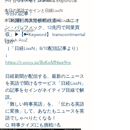
デイビッド・セイン & AtoZ Englishの本
本日の英語でセインと日経LissN
今日の記事：
本日公開「英語でセインと日経LissN」
「米国初の大陸横断鉄道へ　ユニオ
ン・パシフィック、12兆円で同業買
5 minute English
収」▶︎【🔑Keyword】 transcontinental 
English AtoZ
ほか
（「日経LissN」8/10配信記事より）
↓
https://r.voicy.jp/ByKoMNwx9nx
日経新聞が配信する、最新のニュース
を英語で聞けるサービス「日経LissN」
の記事をセインがネイティブ目線で解
説。
「難しい時事英語」を、「伝わる英語
に変換」して、あなたもニュースを英
語でしゃべりたくなる！
Q. 時事クイズにも挑戦!!💪