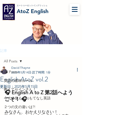
エートゥーゼットイングリッシュ
AtoZ English
記事
All Posts
David Thayne
All Posts
2025年5月14日
読了時間: 1分
English AtoZ vol.2
英語の基本ルール
更新日：
2025年5月15日
教えてセインさん！
🎧 English A to Z 第2話へよう
今すぐ使えるおもてなし英語
こそ！ 🎧 
２つの文の違いは?!
みなさん、おかえりなさい！