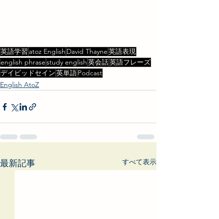
英語学習
atoz English
David Thayne
英語表現
english phrase
study english
英会話
英語フレーズ
デイビッドセイン
英単語
Podcast
English AtoZ
すべて表示
最新記事