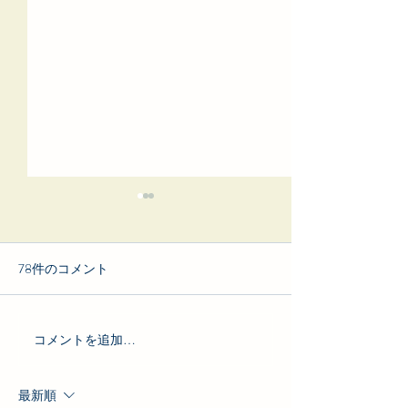
78件のコメント
English AtoZ vol.1
コメントを追加…
Today's broadcast:「ANA系
ロボ『優しい』AI接客」
最新順