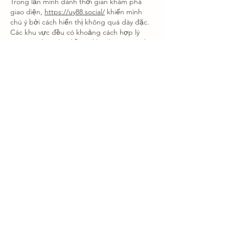
Trong lần mình dành thời gian khám phá 
giao diện, 
https://uy88.social/
 khiến mình 
chú ý bởi cách hiển thị không quá dày đặc. 
Các khu vực đều có khoảng cách hợp lý 
nên việc theo dõi diễn ra khá thoải mái. Khi 
mở bắn cá, mình thấy hình ảnh và thông tin 
được trình bày theo từng nhóm riêng biệt. 
Sau đó mình tìm hiểu thêm phần thanh 
toán trực tuyến để xem cách nền tảng kết 
nối các chức năng.…
もっと見る
いいね！
返信
dwainnervi55
7月14日
Có thời gian trải nghiệm trên nhiều thiết bị 
khác nhau, 
link C168
 mang lại cho mình 
cảm giác khá trực quan ở cách phân chia 
hệ thống nội dung. Các danh mục như 
game bài, nổ hũ, thể thao và bắn cá được 