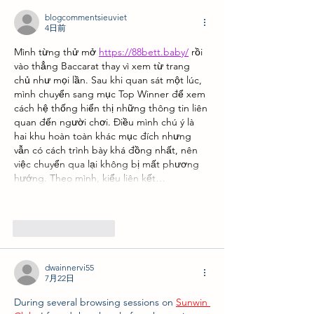
blogcommentsieuviet
4日前
Mình từng thử mở 
https://88bett.baby/
 rồi 
vào thẳng Baccarat thay vì xem từ trang 
chủ như mọi lần. Sau khi quan sát một lúc, 
mình chuyển sang mục Top Winner để xem 
cách hệ thống hiển thị những thông tin liên 
quan đến người chơi. Điều mình chú ý là 
hai khu hoàn toàn khác mục đích nhưng 
vẫn có cách trình bày khá đồng nhất, nên 
việc chuyển qua lại không bị mất phương 
hướng. Theo mình, kiểu liên kết…
もっと見る
いいね！
返信
dwainnervi55
7月22日
During several browsing sessions on 
Sunwin 