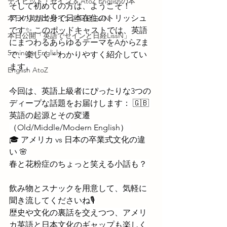
デイビッド・セイン & AtoZ Englishの本
そして初めての方は、ようこそ！ 
アメリカ出身で日本在住のトリッシュ
本日の英語でセインと日経LissN
です✨ このポッドキャストでは、英語
本日公開「英語でセインと日経LissN」
にまつわるあらゆるテーマをAからZま
5 minute English
で、楽しく・わかりやすく紹介してい
ます。
English AtoZ
今回は、英語上級者にぴったりな3つの
ディープな話題をお届けします： 🇬🇧 
英語の起源とその変遷
（Old/Middle/Modern English） 
🎓 アメリカ vs 日本の卒業式文化の違
い 🌸 
春と花粉症のちょっと笑える小話も？ 
飲み物とスナックを用意して、気軽に
聞き流してくださいね🎙️ 
歴史や文化の裏話を交えつつ、アメリ
カ英語と日本文化のギャップも楽しく