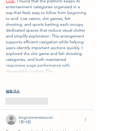
Club
, I found that the platform keeps its 
entertainment categories organized in a 
way that feels easy to follow from beginning 
to end. Live casino, slot games, fish 
shooting, and sports betting each occupy 
dedicated spaces that reduce visual clutter 
and simplify exploration. This arrangement 
supports efficient navigation while helping 
users identify important sections quickly. I 
explored the slot game and fish shooting 
categories, and both maintained 
responsive page performance with 
dependable loading. The…
もっと見る
編集済み
いいね！
返信
blogcommentsieuviet
7月15日