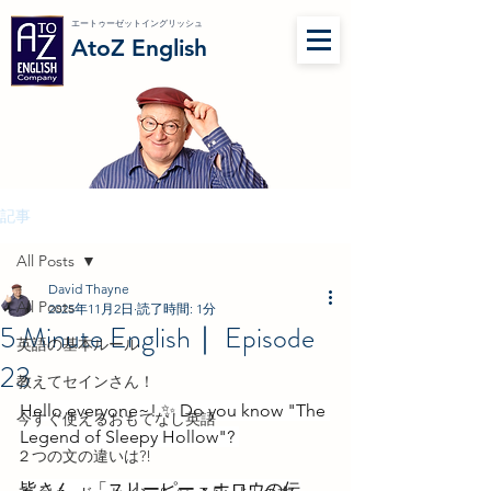
エートゥーゼットイングリッシュ
AtoZ English
記事
All Posts
David Thayne
All Posts
2025年11月2日
読了時間: 1分
5 Minute English｜ Episode
英語の基本ルール
23
教えてセインさん！
Hello everyone~! ✨ Do you know "The 
今すぐ使えるおもてなし英語
Legend of Sleepy Hollow"? 
２つの文の違いは?!
皆さん、「スリーピー・ホロウの伝