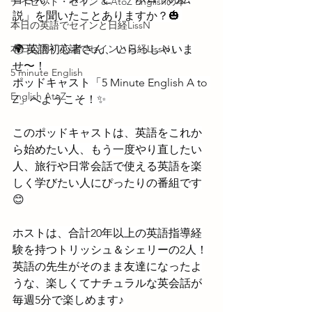
デイビッド・セイン & AtoZ Englishの本
説」を聞いたことありますか？🎃 
本日の英語でセインと日経LissN
本日公開「英語でセインと日経LissN」
🌍 英語初心者さん、いらっしゃいま
せ〜！
5 minute English
ポッドキャスト「5 Minute English A to 
English AtoZ
Z」へようこそ！✨ 
このポッドキャストは、英語をこれか
ら始めたい人、もう一度やり直したい
人、旅行や日常会話で使える英語を楽
しく学びたい人にぴったりの番組です
😊 
ホストは、合計20年以上の英語指導経
験を持つトリッシュ＆シェリーの2人！
英語の先生がそのまま友達になったよ
うな、楽しくてナチュラルな英会話が
毎週5分で楽しめます♪ 