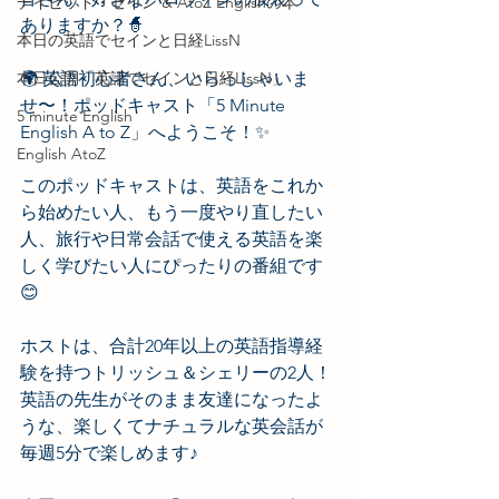
デイビッド・セイン & AtoZ Englishの本
ありますか？🧙
本日の英語でセインと日経LissN
本日公開「英語でセインと日経LissN」
🌍 英語初心者さん、いらっしゃいま
せ〜！ポッドキャスト「5 Minute 
5 minute English
English A to Z」へようこそ！✨
English AtoZ
このポッドキャストは、英語をこれか
ら始めたい人、もう一度やり直したい
人、旅行や日常会話で使える英語を楽
しく学びたい人にぴったりの番組です
😊
ホストは、合計20年以上の英語指導経
験を持つトリッシュ＆シェリーの2人！
英語の先生がそのまま友達になったよ
うな、楽しくてナチュラルな英会話が
毎週5分で楽しめます♪