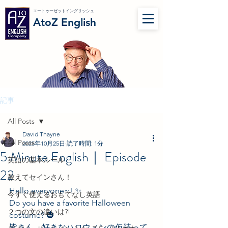
エートゥーゼットイングリッシュ
AtoZ English
記事
All Posts
David Thayne
All Posts
2025年10月25日
読了時間: 1分
5 Minute English｜ Episode
英語の基本ルール
22
教えてセインさん！
Hello everyone~! ✨
今すぐ使えるおもてなし英語
Do you have a favorite Halloween 
２つの文の違いは?!
costume? 🎃
皆さん、好きなハロウィンの仮装って