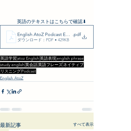
英語のテキストはこちらで確認⬇︎
English AtoZ Podcast Episode 4 Transcript
.pdf
ダウンロード：PDF • 429KB
英語学習
atoz English
英語表現
english phrase
study english
英会話
英語フレーズ
ネイティブ
リスニング
Podcast
English AtoZ
すべて表示
最新記事