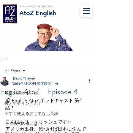
エートゥーゼットイングリッシュ
AtoZ English
記事
All Posts
David Thayne
All Posts
2025年5月29日
読了時間: 1分
English AtoZ Episode 4
英語の基本ルール
🎧 English AtoZ ポッドキャスト 第4
教えてセインさん！
話！ 
今すぐ使えるおもてなし英語
こんにちは、トリッシュです✨ 
２つの文の違いは?!
アメリカ出身、気づけば日本に住んで