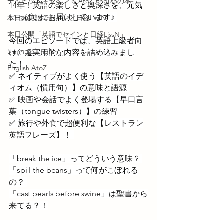
デイビッド・セイン & AtoZ Englishの本
14年！英語の楽しさと奥深さを、元気
いっぱいにお届けしています♪ 
本日の英語でセインと日経LissN
本日公開「英語でセインと日経LissN」
今回のエピソードでは、英語上級者向
5 minute English
けに超実用的な内容を詰め込みまし
た！ 
English AtoZ
✅ ネイティブがよく使う【英語のイデ
ィオム（慣用句）】の意味と語源 
✅ 映画や会話でよく登場する【早口言
葉（tongue twisters）】の練習 
✅ 旅行や外食で超便利な【レストラン
英語フレーズ】！ 
「break the ice」ってどういう意味？ 
「spill the beans」って何がこぼれる
の？ 
「cast pearls before swine」は聖書から
来てる？！