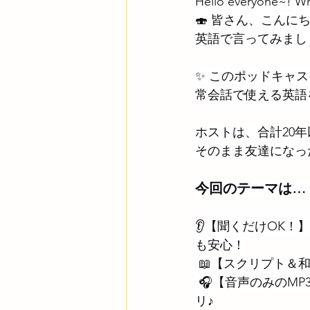
Hello everyone~! Wha
🍣 皆さん、こん
英語で言ってみまし
✨ このポッドキャ
常会話で使える英語
ホストは、合計20
そのまま友達になっ
今回のテーマは…「
👂【聞くだけOK
も安心！
 📖【スクリプト
 🎧【音声のみのMP3もダウンロード可能】なので、通勤・通学・お風呂タイムにもピッタ
リ♪