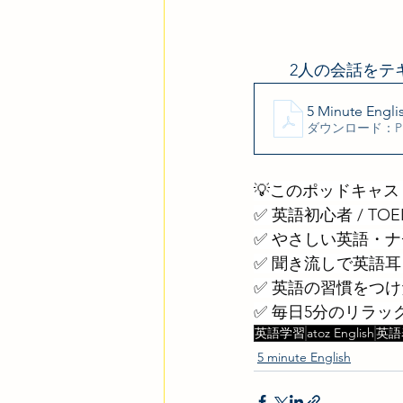
2人の会話をテ
5 Minute Engli
ダウンロード：PDF
💡このポッドキャ
✅ 英語初心者 / TOE
✅ やさしい英語・
✅ 聞き流しで英語耳
✅ 英語の習慣をつけ
✅ 毎日5分のリラ
英語学習
atoz English
英語
5 minute English