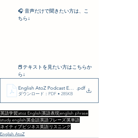
🎧 音声だけで聞きたい方は、こ
ちら↓
📕テキストを見たい方はこちらか
ら↓
English AtoZ Podcast Episode 6 Transcript
.pdf
ダウンロード：PDF • 285KB
英語学習
atoz English
英語表現
english phrase
study english
英会話
英語フレーズ
英単語
ネイティブ
ビジネス英語
リスニング
English AtoZ