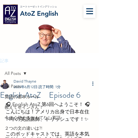
エートゥーゼットイングリッシュ
AtoZ English
記事
All Posts
David Thayne
All Posts
2025年6月12日
読了時間: 1分
English AtoZ Episode 6
英語の基本ルール
🎧 English AtoZ 第6回へようこそ！ 🎧 
教えてセインさん！
こんにちは！アメリカ出身で日本在住
今すぐ使えるおもてなし英語
14年の英語講師、トリッシュです！✨ 
２つの文の違いは?!
このポッドキャストでは、英語を本気