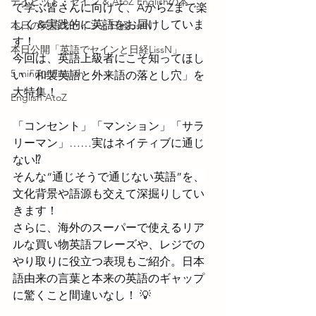
デイビッド・セイン & AtoZ Englishの本
で学ぶ皆さんに向けて、AからZまで楽
しく＆実践的に英語をお届けしていま
本日の英語でセインと日経LissN
す！ 
本日公開「英語でセインと日経LissN」
今回は、英語上級者にこそ知ってほし
5 minute English
い「和製英語と外来語の落とし穴」を
大特集！ 
English AtoZ
「コンセント」「マンション」「サラ
リーマン」……実はネイティブに通じ
ない⁉ 
そんな“通じそうで通じない英語”を、
文化背景や語源も交えて深掘りしてい
きます！ 
さらに、海外のスーパーで使えるリア
ルな買い物英語フレーズや、レジでの
やり取りに役立つ表現もご紹介。日本
語由来の言葉と本来の英語のギャップ
に驚くこと間違いなし！ 💡 