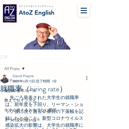
エートゥーゼットイングリッシュ
AtoZ English
記事
All Posts
David Thayne
All Posts
2021年6月15日
読了時間: 1分
就職率（hiring rate）
英語の基本ルール
　先ごろ発表された大学生の就職率
教えてセインさん！
は、前年度を下回り、リーマン・ショ
今すぐ使えるおもてなし英語
ック後に次ぐ過去２番目の下落幅を記
録したとのこと。新型コロナウイルス
２つの文の違いは?!
感染拡大の影響は、大学生の就職率に