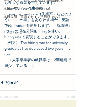
デイビッド・セイン & AtoZ Englishの本
も多大な影響を与えています。
　survival rate（生存率）、 
本日の英語でセインと日経LissN
unemployment rate（失業率）などのよ
本日公開「英語でセインと日経LissN」
うに、「〜率」をあらわす場合、英語
5 minute English
では「rate」を使用します。「就職率」
はhireの現在分詞形hiringを使い、
English AtoZ
hiring rateで表現することができます。 
【例文】 The hiring rate for university 
graduates has decreased two years in a 
row.        
　（大学卒業者の就職率は、2期連続で
減少している。 ）