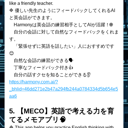
like a friendly teacher.
🔷 優しい先生のようにフィードバックしてくれるAI
と英会話ができます。
　Harmonyは英会話の練習相手としてAIが活躍！🌐
　自分の会話に対して自然なフィードバックをくれま
す。
　「緊張せずに英語を話したい」人におすすめです
😊
    自然な会話の練習ができる🗣️
    丁寧なフィードバック付き👍
    自分の話すクセを知ることができる👂
https://harmony.com.ai/?
_bhlid=46dd271e2b47a294fb244a0784334d5b654e5
aa6
5. 【MECO】英語で考える力を育
てるメモアプリ🧠
🔷 This app helps you practice English thinking with 