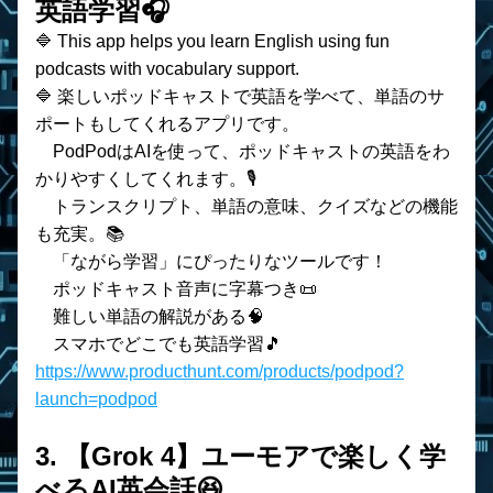
英語学習🎧
🔷 This app helps you learn English using fun 
podcasts with vocabulary support.
🔷 楽しいポッドキャストで英語を学べて、単語のサ
ポートもしてくれるアプリです。
　PodPodはAIを使って、ポッドキャストの英語をわ
かりやすくしてくれます。🎙️
　トランスクリプト、単語の意味、クイズなどの機能
も充実。📚
　「ながら学習」にぴったりなツールです！
    ポッドキャスト音声に字幕つき📜
    難しい単語の解説がある🧠
    スマホでどこでも英語学習🎵
https://www.producthunt.com/products/podpod?
launch=podpod
3. 
【Grok 4】ユーモアで楽しく学
べるAI英会話😆