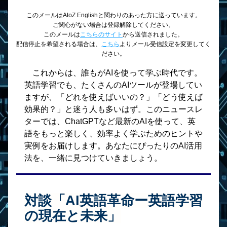
このメールはAtoZ Englishと関わりのあった方に送っています。
ご関心がない場合は登録解除してください。
このメールは
こちらのサイト
から送信されました。
配信停止を希望される場合は、
こちら
よりメール受信設定を変更してく
ださい。
　これからは、誰もがAIを使って学ぶ時代です。
英語学習でも、たくさんのAIツールが登場してい
ますが、「どれを使えばいいの？」「どう使えば
効果的？」と迷う人も多いはず。このニュースレ
ターでは、ChatGPTなど最新のAIを使って、英
語をもっと楽しく、効率よく学ぶためのヒントや
実例をお届けします。あなたにぴったりのAI活用
法を、一緒に見つけていきましょう。
対談「AI英語革命ー英語学習
の現在と未来」