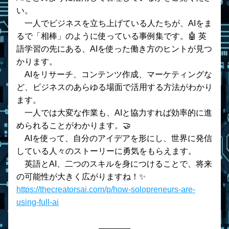
い。
　一人でビジネスを立ち上げている人たちが、AIをま
るで「相棒」のように使っている事例集です。🤖 英
語学習の先にある、AIを使った働き方のヒントが見つ
かります。
    AIをリサーチ、コンテンツ作成、マーケティングな
ど、ビジネスのあらゆる場面で活用する方法がわかり
ます。
    一人では大変な作業も、AIと協力すれば効率的に進
められることがわかります。🤝
    AIを使って、自分のアイデアを形にし、世界に発信
している人々のストーリーに勇気をもらえます。
    英語とAI、二つのスキルを身につけることで、将来
の可能性が大きく広がりますね！✨
https://thecreatorsai.com/p/how-solopreneurs-are-
using-full-ai