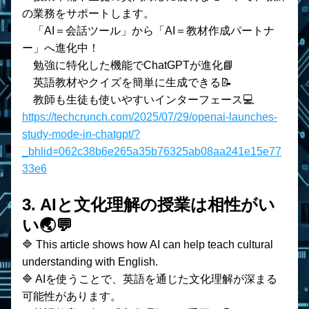
の業務をサポートします。
　「AI＝会話ツール」から「AI＝教材作成パートナ
ー」へ進化中！
    勉強に特化した機能でChatGPTが進化📘
    英語教材やクイズを簡単に生成できる📝
    教師も生徒も使いやすいインターフェース💻
https://techcrunch.com/2025/07/29/openai-launches-
study-mode-in-chatgpt/?
_bhlid=062c38b6e265a35b76325ab08aa241e15e77
33e6
3. AIと文化理解の授業は相性がい
い🌏💬
🔷 This article shows how AI can help teach cultural 
understanding with English.
🔷 AIを使うことで、英語を通じた文化理解が深まる
可能性があります。