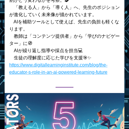
割がどう変わるかを考察。🧩
　「教える人」から「導く人」へ、先生のポジション
が進化していく未来像が描かれています。
　AIを補助ツールとして使えば、先生の負担も軽くな
ります。
    教師は「コンテンツ提供者」から「学びのナビゲー
ター」に🧭
    AIが繰り返し指導や採点を担当💻
    生徒の理解度に応じた学びを支援🎯✨
https://www.digitallearninginstitute.com/blog/the-
educator-s-role-in-an-ai-powered-learning-future