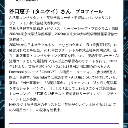
谷口恵子（タニケイ）さん
　プロフィール
AI活用コンサルタント・英語学習コーチ・学習法エバンジェリスト
プチ・レトル株式会社代表取締役
立教大学経営学部BLP（ビジネス・リーダーシップ・プログラム）講師
2002年東京大学法学部卒業。2020年東京大学大学院学際情報学府修士
課程修了。
2002年から日本オラクルやソニーなどの企業で、IR（投資家対応）や
経営分析などを担当。2013年にプチ・レトル株式会社を共同起業。現
在、出版事業・コンサルティング事業を行いつつ、英語学習コーチ・AI
活用コーチとして累計約12万人以上の学習者のサポートを行う。2023
年2月より、英語学習やビジネスにおけるAI活用に関心のある人の
Facebookグループ「ChatGPT・AI活用コミュニティ」（参加者5万人
以上）を運営。YouTubeでは英語学習・AI活用について発信している。
著書に『AI仕事革命』『AI英語革命』（リチェンジ）『3ヶ月で英語耳
を作るシャドーイング』『1日10分! 楽して伝わるタニケイ式英語発音
トレーニング』『TOEIC L&Rテスト 絶対攻略リーディング』（プチ・
レトル）ほか多数。
NHKラジオ語学講座のテキストに「英語がグングン上達するはじめて
のAI活用ガイド」の記事を連載中。