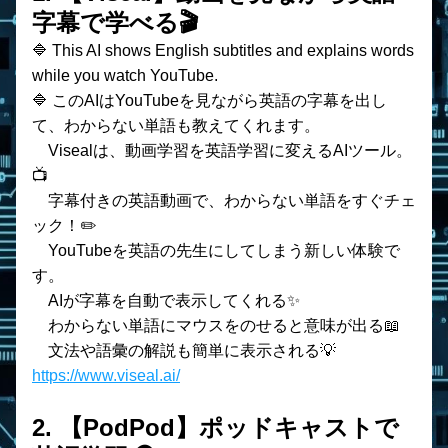
字幕で学べる🎬
🔷 This AI shows English subtitles and explains words 
while you watch YouTube.
🔷 このAIはYouTubeを見ながら英語の字幕を出し
て、わからない単語も教えてくれます。
　Visealは、動画学習を英語学習に変えるAIツール。
📺
　字幕付きの英語動画で、わからない単語をすぐチェ
ック！✏️
　YouTubeを英語の先生にしてしまう新しい体験で
す。
    AIが字幕を自動で表示してくれる✨
    わからない単語にマウスをのせると意味が出る📖
    文法や語彙の解説も簡単に表示される💡
https://www.viseal.ai/
2. 【PodPod】ポッドキャストで