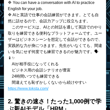
🔷 You can have a conversation with AI to practice 
English for your job.
🔷 AIと英語で仕事の会話練習ができます。とても自
然に話せるので、会話力アップに役立ちます。
　このサービスは、AIとの対話を通して英語でのやり
取りを練習できる便利なプラットフォームです。ユー
ザーはビジネスシーンを想定して会話ができるので、
実践的な力が身につきます。先生がいなくても、間違
いを気にせず何度でも練習できるのが魅力です。🗣️
📱✨
    AIが相手役になってくれる
    ビジネス用の会話シナリオが豊富
    24時間いつでも練習できる
    間違えても恥ずかしくないから続けやすい
https://www.toksta.com/
2. 驚きの速さ！たった1,000例で学
ぶ新AIモデル「HRM」