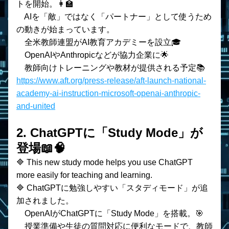
トを開始。👩‍🏫
　AIを「敵」ではなく「パートナー」として使うため
の動きが始まっています。
    全米教師連盟がAI教育アカデミーを設立🎓
    OpenAIやAnthropicなどが協力企業に🌟
    教師向けトレーニングや教材が提供される予定📚
https://www.aft.org/press-release/aft-launch-national-
academy-ai-instruction-microsoft-openai-anthropic-
and-united
2. ChatGPTに「Study Mode」が
登場📖🧠
🔷 This new study mode helps you use ChatGPT 
more easily for teaching and learning.
🔷 ChatGPTに勉強しやすい「スタディモード」が追
加されました。
　OpenAIがChatGPTに「Study Mode」を搭載。🎯
　授業準備や生徒の質問対応に便利なモードで、教師