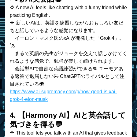
🔷 
A new AI feels like chatting with a funny friend while 
practicing English.
🔷 
新しいAIは、英語を練習しながらおもしろい友だ
ちと話しているような感覚になります。
イーロン・マスク氏のxAIが開発した「Grok 4」。
🚀 　
　まるで英語の先生がジョークを交えて話しかけてく
れるような感覚で、勉強が楽しく続けられます。 
　会話型AIで自然な英語練習ができる💬 ユーモアあ
る返答で退屈しない🤣 ChatGPTのライバルとして注
目されている🌍
https://www.ai-supremacy.com/p/how-good-is-xai-
grok-4-elon-musk
4. 【Harmony AI】AIと英会話して
気づきを得る💬
🔷 This tool lets you talk with an AI that gives feedback 