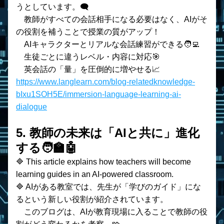
うとしています。🗨️
　教師がすべての会話相手になる必要はなく、AIがそ
の役割を補うことで授業の質がアップ！
    AIキャラクターとリアルな会話練習ができる🧑‍💻
    生徒ごとに違うレベル・内容に対応🎯
    英会話の「量」を圧倒的に増やせる📈
https://www.langlearn.com/blog-relatedknowledge-
bIxu1SOH5E/immersion-language-learning-ai-
dialogue
5. 教師の未来は「AIと共に」進化
する🧑‍🏫🤖 
🔷 This article explains how teachers will become 
learning guides in an AI-powered classroom.
🔷 AIがある教室では、先生が「学びのガイド」にな
るという新しい役割が紹介されています。
　このブログは、AIが教育現場に入ることで教師の役