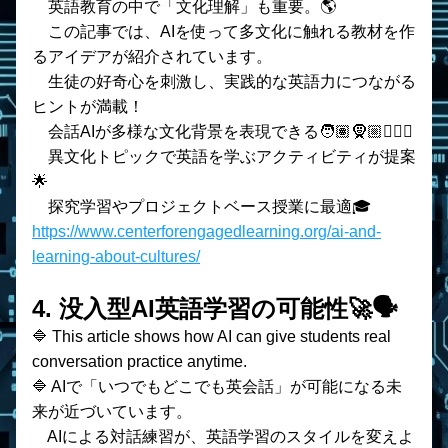
　英語教育の中で「文化理解」も重要。🌎
　この記事では、AIを使って多文化に触れる教材を作
るアイデアが紹介されています。
　生徒の好奇心を刺激し、実践的な英語力につながる
ヒントが満載！
    会話AIが多様な文化背景を表現できる🧑🏽‍🧕🏼🧔🏻‍♂️
    異文化トピックで英語を学ぶアクティビティが提案
🌟
    探究学習やプロジェクトベース授業に最適🎓
https://www.centerforengagedlearning.org/ai-and-
learning-about-cultures/
4. 没入型AI英語学習の可能性🚀🗣️
🔷 This article shows how AI can give students real 
conversation practice anytime.
🔷 AIで「いつでもどこでも英会話」が可能になる未
来が近づいています。
　AIによる対話練習が、英語学習のスタイルを変えよ