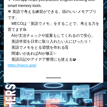
smart memory tools.
🔷 英語で考える練習ができる、頭のいいメモアプリ
です。
　MECOは「英語でメモ」をすることで、考える力を
育てます📝
　AIが文法チェックや提案もしてくれるので安心。
　英語学習を日常に取り入れたい人にぴったり！
    英語でメモをとる習慣を作れる🗒️
    間違いがあればAIが修正✨
    英語日記やアイデア整理にも使える🧩
https://meco.app/