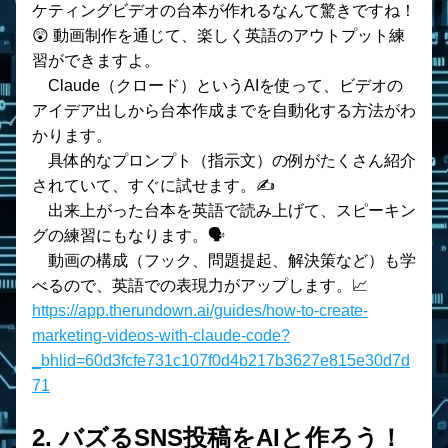
ケティングビデオの台本が作れるなんて驚きですね！
😲 動画制作を通じて、楽しく英語のアウトプット練
習ができますよ。
    Claude（クロード）というAIを使って、ビデオの
アイデア出しから台本作成までを自動化する方法がわ
かります。
    具体的なプロンプト（指示文）の例がたくさん紹介
されていて、すぐに試せます。✍️
    出来上がった台本を英語で読み上げて、スピーキン
グの練習にもなります。🗣️
    動画の構成（フック、問題提起、解決策など）も学
べるので、英語での表現力がアップします。📈
https://app.therundown.ai/guides/how-to-create-
marketing-videos-with-claude-code?
_bhlid=60d3fcfe731c107f0d4b217b3627e815e30d7d
71
2. バズるSNS投稿をAIと作ろう！