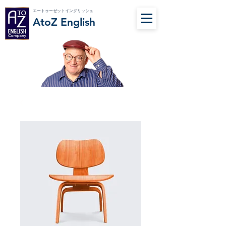
エートゥーゼットイングリッシュ
AtoZ English