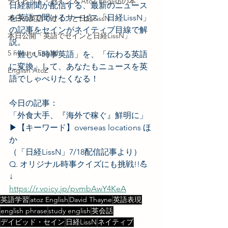
デイビッド・セイン & AtoZ Englishの本
日経新聞が配信する、最新のニュース
を英語で聞けるサービス「日経LissN」
本日の英語でセインと日経LissN
の記事をセインがネイティブ目線で解
本日公開「英語でセインと日経LissN」
説。
5 minute English
「難しい時事英語」を、「伝わる英語
に変換」して、あなたもニュースを英
English AtoZ
語でしゃべりたくなる！
今日の記事：
「外食大手、『海外で稼ぐ』鮮明に」
▶︎【キーワード】overseas locations ほ
か
（「日経LissN」7/18配信記事より）
Q. オリジナル時事クイズにも挑戦!!💪
↓
https://r.voicy.jp/pvmbAwY4KeA
英語学習
atoz English
David Thayne
英語表現
english phrase
study english
英会話
デイビッド・セイン
日経LissN
ネイティブ