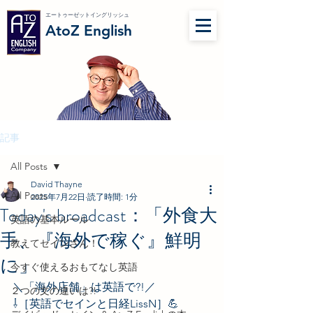
エートゥーゼットイングリッシュ
AtoZ English
記事
All Posts
David Thayne
All Posts
2025年7月22日
読了時間: 1分
Today's broadcast：「外食大
英語の基本ルール
手、『海外で稼ぐ』鮮明
教えてセインさん！
に」
今すぐ使えるおもてなし英語
＼「海外店舗」は英語で?!／
２つの文の違いは?!
⇩［英語でセインと日経LissN］💪