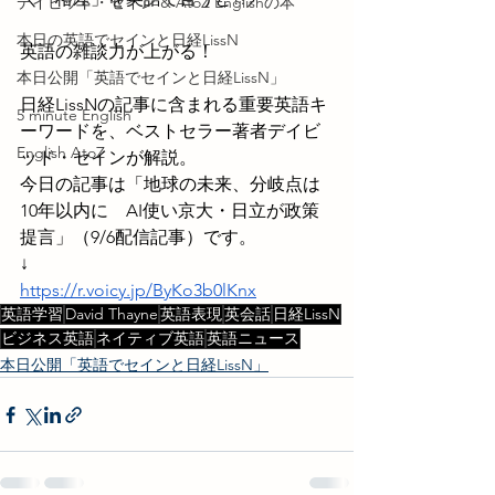
デイビッド・セイン & AtoZ Englishの本
本日の英語でセインと日経LissN
英語の雑談力が上がる！
本日公開「英語でセインと日経LissN」
日経LissNの記事に含まれる重要英語キ
5 minute English
ーワードを、ベストセラー著者デイビ
English AtoZ
ッド・セインが解説。
今日の記事は「地球の未来、分岐点は
10年以内に　AI使い京大・日立が政策
提言」（9/6配信記事）です。
↓
https://r.voicy.jp/ByKo3b0lKnx
英語学習
David Thayne
英語表現
英会話
日経LissN
ビジネス英語
ネイティブ英語
英語ニュース
本日公開「英語でセインと日経LissN」