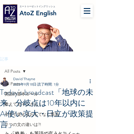
エートゥーゼットイングリッシュ
AtoZ English
記事
All Posts
David Thayne
All Posts
2025年9月18日
読了時間: 1分
Today's broadcast「地球の未
英語の基本ルール
来、分岐点は10年以内に
教えてセインさん！
AI使い京大・日立が政策提
今すぐ使えるおもてなし英語
言」
２つの文の違いは?!
＼「格差」を英語で言うと?!／