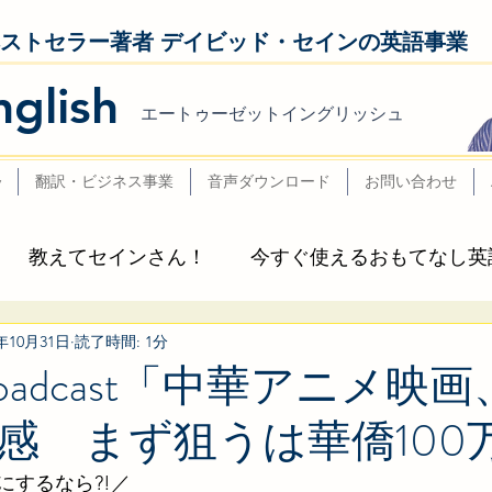
ベストセラー著者 デイビッド・セインの英語事業
nglish
エートゥーゼットイングリッシュ
y
翻訳・ビジネス事業
音声ダウンロード
お問い合わせ
教えてセインさん！
今すぐ使えるおもてなし英
5年10月31日
読了時間: 1分
ビッド・セイン & AtoZ Englishの本
本日の英語でセ
s broadcast「中華アニメ
感 まず狙うは華僑100
LissN」
5 minute English
English AtoZ
にするなら?!／