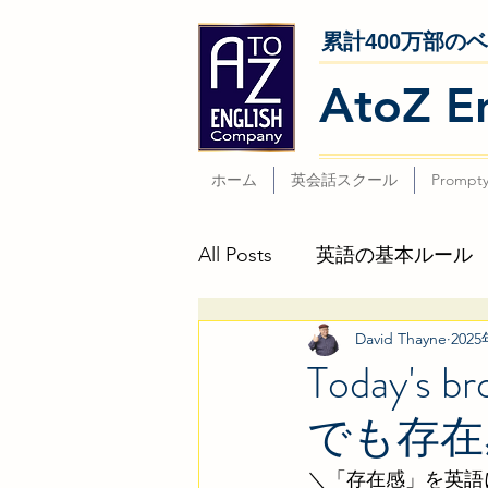
累計400万部の
AtoZ E
ホーム
英会話スクール
Prompt
All Posts
英語の基本ルール
David Thayne
202
２つの文の違いは?!
デイ
Today'
でも存在
本日公開「英語でセインと日経
＼「存在感」を英語