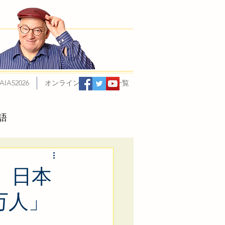
AIA52026
オンラインプログラム一覧
語
インと日経LissN
映画、日本
万人」