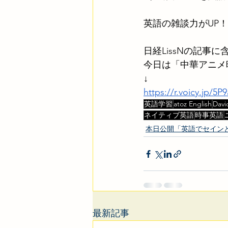
英語の雑談力がUP！
日経LissNの記
今日は「中華アニメ映
↓
https://r.voicy.jp/5
英語学習
atoz English
Davi
ネイティブ英語
時事英語
本日公開「英語でセインと日
最新記事