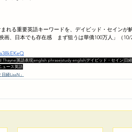
事に含まれる重要英語キーワードを、デイビッド・セインが
画、日本でも存在感　まず狙うは華僑100万人」（10/
P9a38kEKeQ
d Thayne
英語表現
english phrase
study english
デイビッド・セイン
日経L
ニュース英語
経LissN」