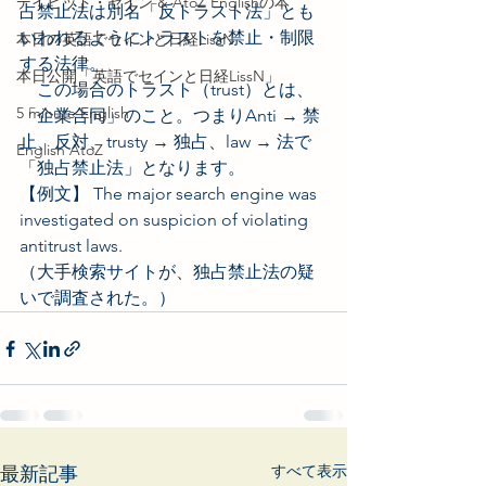
デイビッド・セイン & AtoZ Englishの本
占禁止法は別名「反トラスト法」とも
いわれるようにトラストを禁止・制限
本日の英語でセインと日経LissN
する法律。
本日公開「英語でセインと日経LissN」
　この場合のトラスト（trust）とは、
5 minute English
「企業合同」のこと。つまりAnti → 禁
止、反対、trusty → 独占、law → 法で
English AtoZ
「独占禁止法」となります。 
【例文】 The major search engine was 
investigated on suspicion of violating 
antitrust laws.
（大手検索サイトが、独占禁止法の疑
いで調査された。）
すべて表示
最新記事