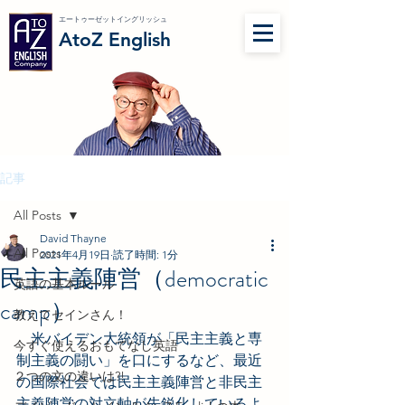
エートゥーゼットイングリッシュ
AtoZ English
記事
All Posts
David Thayne
All Posts
2021年4月19日
読了時間: 1分
民主主義陣営（democratic
英語の基本ルール
camp）
教えてセインさん！
　米バイデン大統領が「民主主義と専
今すぐ使えるおもてなし英語
制主義の闘い」を口にするなど、最近
２つの文の違いは?!
の国際社会では民主主義陣営と非民主
主義陣営の対立軸が先鋭化しているよ