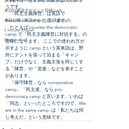
デイビッド・セイン & AtoZ Englishの本
うです。
本日の英語でセインと日経LissN
　「民主主義陣営」は英語で 
本日公開「英語でセインと日経LissN」
democratic camp と言います。
　たとえば counter the democratic 
5 minute English
camp で「民主主義陣営に対抗する」の
English AtoZ
意味になります。 ここでの使われ方が
示すように camp という英単語は、野
外にテントを張って泊まる「キャン
プ」だけでなく、主義主張を同じくす
る「陣営」や「党派」などを表すこと
があります。
　「保守陣営」なら conservative 
camp、「民主派」なら pro-
democracy camp と言います。いわば
「同志」といったところですので、We 
are in the same camp. は「私たちは同
じ考えだ」という意味です。