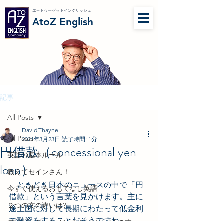
エートゥーゼットイングリッシュ
AtoZ English
記事
All Posts
David Thayne
All Posts
2021年3月23日
読了時間: 1分
円借款（concessional yen
英語の基本ルール
loan）
教えてセインさん！
　ときどき日本のニュースの中で「円
今すぐ使えるおもてなし英語
借款」という言葉を見かけます。主に
２つの文の違いは?!
途上国に対して長期にわたって低金利
で融資をすることだそうですね。