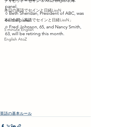
デイビッド・セイン & AtoZ Englishの本
panel. 
本日の英語でセインと日経LissN
○ Beth Sheridan, President of ABC, was 
本日公開「英語でセインと日経LissN」
on the panel. 
○ Fred Johnson, 65, and Nancy Smith, 
5 minute English
63, will be retiring this month.
English AtoZ
英語の基本ルール