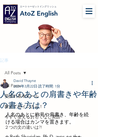
エートゥーゼットイングリッシュ
AtoZ English
記事
All Posts
David Thayne
All Posts
2024年3月22日
読了時間: 1分
人名のあとの肩書きや年齢
英語の基本ルール
の書き方は？
教えてセインさん！
人名のあとに称号や肩書き、年齢を続
今すぐ使えるおもてなし英語
ける場合はカンマを置きます。 
２つの文の違いは?!
○ Beth Sheridan, Ph.D., was on the 