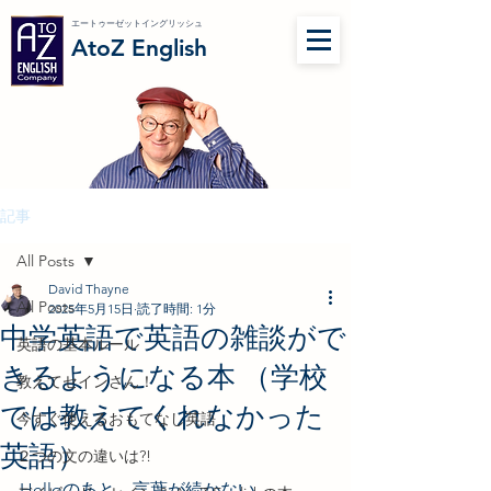
エートゥーゼットイングリッシュ
AtoZ English
記事
All Posts
David Thayne
All Posts
2025年5月15日
読了時間: 1分
中学英語で英語の雑談がで
英語の基本ルール
きるようになる本 （学校
教えてセインさん！
では教えてくれなかった
今すぐ使えるおもてなし英語
英語）
２つの文の違いは?!
Helloのあと、言葉が続かない…