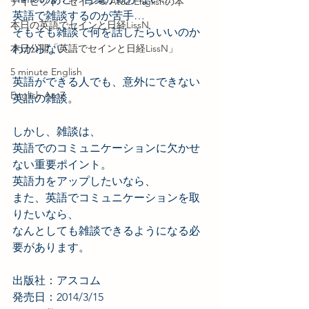
デイビッド・セイン & AtoZ Englishの本
英語で雑談するのが苦手…
本日の英語でセインと日経LissN
そもそも雑談で何を話したらいいのか
本日公開「英語でセインと日経LissN」
わからない…
5 minute English
英語ができる人でも、意外にできない
English AtoZ
英語の雑談。
しかし、雑談は、
英語でのコミュニケーションに欠かせ
ない重要ポイント。
英語力をアップしたいなら、
また、英語でコミュニケーションを取
りたいなら、
なんとしても雑談できるようになる必
要があります。
出版社：アスコム
発売日：2014/3/15