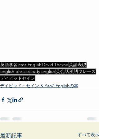
英語学習
atoz English
David Thayne
英語表現
english phrase
study english
英会話
英語フレーズ
デイビッドセイン
デイビッド・セイン & AtoZ Englishの本
すべて表示
最新記事