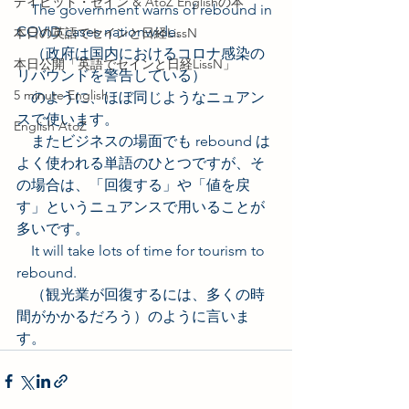
デイビッド・セイン & AtoZ Englishの本
　The government warns of rebound in 
COVID cases nationwide.
本日の英語でセインと日経LissN
　（政府は国内におけるコロナ感染の
本日公開「英語でセインと日経LissN」
リバウンドを警告している）
5 minute English
　のように、ほぼ同じようなニュアン
スで使います。 
English AtoZ
　またビジネスの場面でも rebound は
よく使われる単語のひとつですが、そ
の場合は、「回復する」や「値を戻
す」というニュアンスで用いることが
多いです。
　It will take lots of time for tourism to 
rebound.
　（観光業が回復するには、多くの時
間がかかるだろう）のように言いま
す。