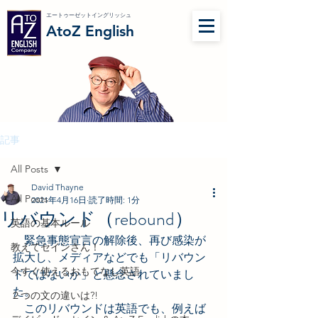
エートゥーゼットイングリッシュ
AtoZ English
記事
All Posts
David Thayne
All Posts
2021年4月16日
読了時間: 1分
リバウンド（rebound）
英語の基本ルール
　緊急事態宣言の解除後、再び感染が
教えてセインさん！
拡大し、メディアなどでも「リバウン
今すぐ使えるおもてなし英語
ドではないか」と懸念されていまし
た。
２つの文の違いは?!
　このリバウンドは英語でも、例えば 