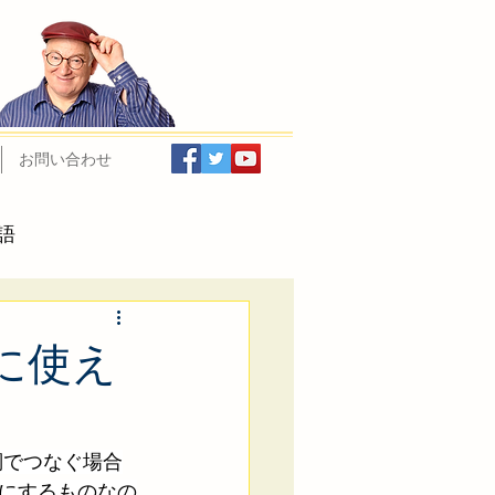
お問い合わせ
語
インと日経LissN
緒に使え
副詞でつなぐ場合
にするものなの