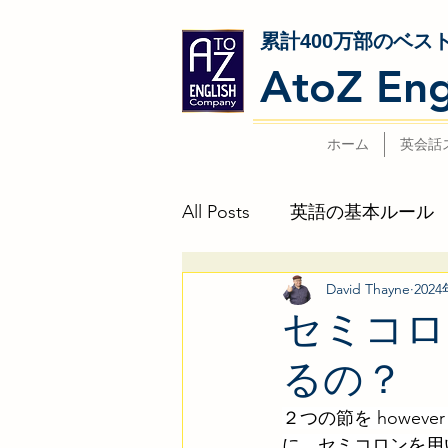
累計400万部のベス
AtoZ Eng
ホーム
英会話
All Posts
英語の基本ルール
David Thayne
202
２つの文の違いは?!
デイ
セミコロン
るの？
本日公開「英語でセインと日経
２つの節を howe
に、セミコロンを用