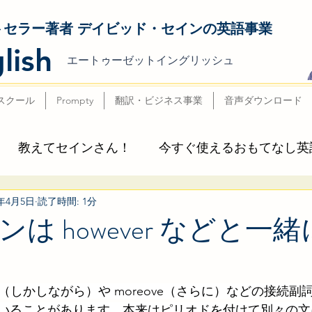
トセラー著者 デイビッド・セインの英語事業
lish
エートゥーゼットイングリッシュ
スクール
Prompty
翻訳・ビジネス事業
音声ダウンロード
教えてセインさん！
今すぐ使えるおもてなし英
4年4月5日
読了時間: 1分
ビッド・セイン & AtoZ Englishの本
本日の英語でセ
は however などと一
LissN」
5 minute English
English AtoZ
ver（しかしながら）や moreove（さらに）などの接続
いることがあります。本来はピリオドを付けて別々の文