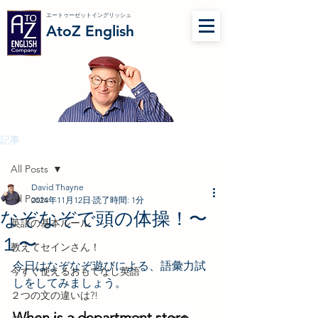
エートゥーゼットイングリッシュ
AtoZ English
記事
All Posts
David Thayne
All Posts
2024年11月12日
読了時間: 1分
なぞなぞで頭の体操！〜
英語の基本ルール
１〜
教えてセインさん！
今日はなぞなぞ遊びによる、語彙力試
今すぐ使えるおもてなし英語
しをしてみましょう。
２つの文の違いは?!
When is a department store 