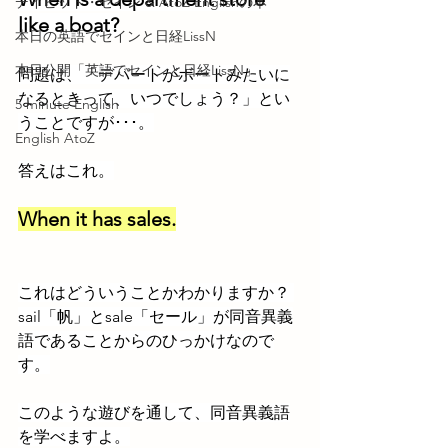
デイビッド・セイン & AtoZ Englishの本
like a boat?
本日の英語でセインと日経LissN
本日公開「英語でセインと日経LissN」
問題は、「デパートがボートみたいに
なるときって、いつでしょう？」とい
5 minute English
うことですが･･･。
English AtoZ
答えはこれ。
When it has sales.
これはどういうことかわかりますか？ 
sail「帆」とsale「セール」が同音異義
語であることからのひっかけなので
す。
このような遊びを通して、同音異義語
を学べますよ。