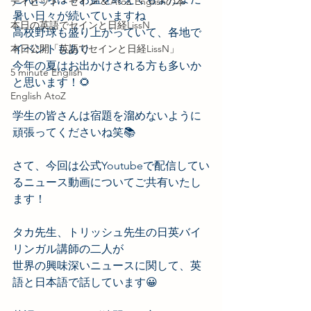
デイビッド・セイン & AtoZ Englishの本
暑い日々が続いていますね
本日の英語でセインと日経LissN
高校野球も盛り上がっていて、各地で
本日公開「英語でセインと日経LissN」
イベントもあり
今年の夏はお出かけされる方も多いか
5 minute English
と思います！🌻
English AtoZ
学生の皆さんは宿題を溜めないように
頑張ってくださいね笑📚
さて、今回は公式Youtubeで配信してい
るニュース動画についてご共有いたし
ます！
タカ先生、トリッシュ先生の日英バイ
リンガル講師の二人が
世界の興味深いニュースに関して、英
語と日本語で話しています😀