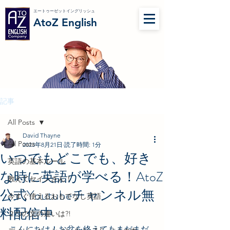
エートゥーゼットイングリッシュ
AtoZ English
記事
All Posts
David Thayne
All Posts
2023年8月21日
読了時間: 1分
いつでもどこでも、好き
英語の基本ルール
な時に英語が学べる！AtoZ
教えてセインさん！
公式Youtubeチャンネル無
今すぐ使えるおもてなし英語
料配信中
２つの文の違いは?!
こんにちは！お盆を終えてもまだまだ