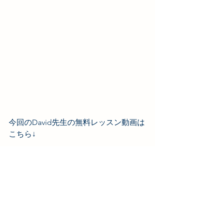
今回のDavid先生の無料レッスン動画は
こちら↓
https://www.youtube.com/watch?
v=bxCBQNTvYio