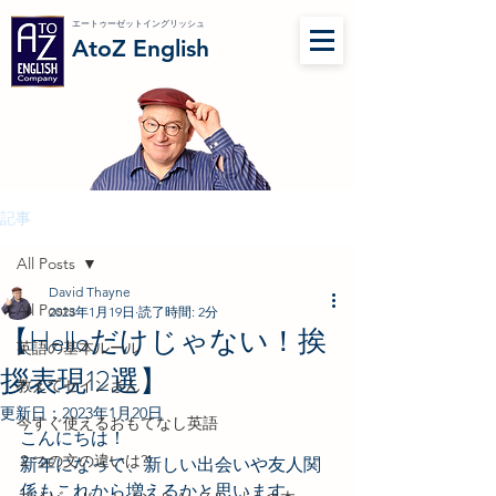
エートゥーゼットイングリッシュ
AtoZ English
記事
All Posts
David Thayne
All Posts
2023年1月19日
読了時間: 2分
【Helloだけじゃない！挨
英語の基本ルール
拶表現12選】
教えてセインさん！
更新日：
2023年1月20日
今すぐ使えるおもてなし英語
こんにちは！
２つの文の違いは?!
新年になって、新しい出会いや友人関
係もこれから増えるかと思います。 