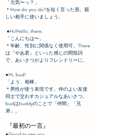
「元気〜っ？」 
＊How do you do?を短く言った形。親
しい相手に使いましょう。   
 ●Hi/Hello, there.  
「こんにちは〜」 
＊年齢、性別に関係なく使用可。There
は「やあ君」といった感じの間投詞
で、あいさつがよりフレンドリーに。  
●Hi, bud!　 
「よう、相棒」 
＊男性が使う表現です。仲のよい友達
同士で交わすカジュアルなあいさつ。 
budはbuddyのことで「仲間」「兄
弟」。 
 『最初の一言』 
●Good to see you.　 