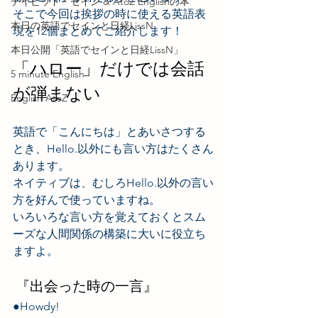
デイビッド・セイン & AtoZ Englishの本
そこで今回は挨拶の時に使える英語表
本日の英語でセインと日経LissN
現を12個まとめてご紹介します！  
本日公開「英語でセインと日経LissN」
「ハロー」だけでは会話
5 minute English
が弾まない 
English AtoZ
英語で「こんにちは」とあいさつする
とき、Hello.以外にも言い方はたくさん
あります。 
ネイティブは、むしろHello.以外の言い
方を好んで使っていますね。 
いろいろな言い方を覚えておくとスム
ーズな人間関係の構築に大いに役立ち
ますよ。 
 『出会った時の一言』 
●Howdy!　 