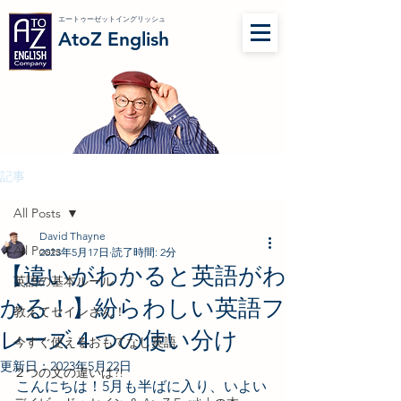
エートゥーゼットイングリッシュ
AtoZ English
記事
All Posts
David Thayne
All Posts
2023年5月17日
読了時間: 2分
【違いがわかると英語がわ
英語の基本ルール
かる！】紛らわしい英語フ
教えてセインさん！
レーズ４つの使い分け
今すぐ使えるおもてなし英語
更新日：
2023年5月22日
２つの文の違いは?!
こんにちは！5月も半ばに入り、いよい