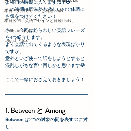
デイビッド・セイン & AtoZ Englishの本
よ梅雨の時期に入りますね☔️🐸
この時期は気温差も激しいので体調に
本日の英語でセインと日経LissN
も気をつけてください！
本日公開「英語でセインと日経LissN」
さて、今回は紛らわしい英語フレーズ
5 minute English
を4つ紹介します。
English AtoZ
よく会話で出てくるような表現ばかり
ですが、
意外といざ使って話をしようとすると
混乱しがちな言い回しかと思います😅
ここで一緒におさえておきましょう！
1. Between と Among
Between 
は2つの対象の間を表すのに対
し、