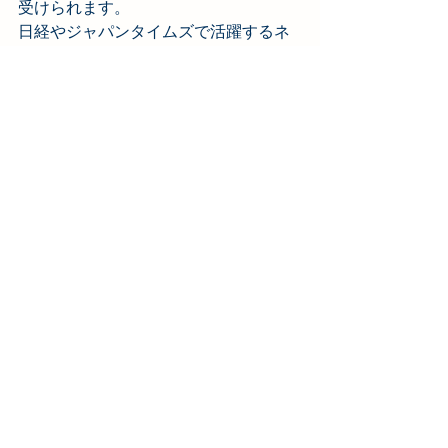
受けられます。
日経やジャパンタイムズで活躍するネ
イティブスタッフが行うレッスンを受
講できるのは、
AtoZ English
だけ！今な
ら30分無料体験レッスンお申し込み受
付中！
下記リンクよりぜひご参加ください↓☺️
https://www.smartenglish.co.jp/academ
ics
英語学習
atoz English
英語表現
english phrase
英語フレーズ
デイビッドセイン
英単語
today's english