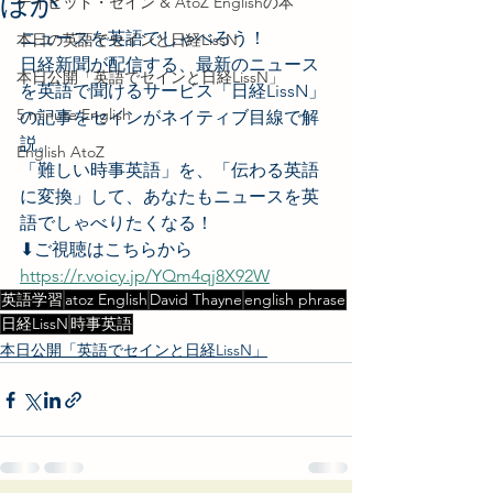
ほか
デイビッド・セイン & AtoZ Englishの本
ニュースを英語でしゃべろう！
本日の英語でセインと日経LissN
日経新聞が配信する、最新のニュース
本日公開「英語でセインと日経LissN」
を英語で聞けるサービス「日経LissN」
5 minute English
の記事をセインがネイティブ目線で解
説。
English AtoZ
「難しい時事英語」を、「伝わる英語
に変換」して、あなたもニュースを英
語でしゃべりたくなる！
⬇︎ご視聴はこちらから
https://r.voicy.jp/YQm4qj8X92W
英語学習
atoz English
David Thayne
english phrase
日経LissN
時事英語
本日公開「英語でセインと日経LissN」