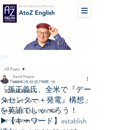
エートゥーゼットイングリッシュ
AtoZ English
記事
All Posts
David Thayne
All Posts
2025年2月3日
読了時間: 1分
「孫正義氏、全米で『デー
英語の基本ルール
タセンター＋発電』構想」
教えてセインさん！
を英語でしゃべろう！
今すぐ使えるおもてなし英語
▶︎【キーワード】establish
２つの文の違いは?!