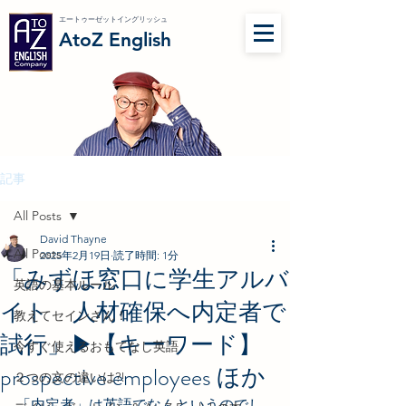
エートゥーゼットイングリッシュ
AtoZ English
記事
All Posts
David Thayne
All Posts
2025年2月19日
読了時間: 1分
「みずほ窓口に学生アルバ
英語の基本ルール
イト 人材確保へ内定者で
教えてセインさん！
試行」▶︎【キーワード】
今すぐ使えるおもてなし英語
prospective employees ほか
２つの文の違いは?!
「内定者」は英語でなんというのでし