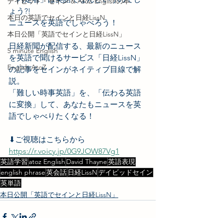
デイビッド・セイン & AtoZ Englishの本
ょう?!
本日の英語でセインと日経LissN
ニュースを英語でしゃべろう！
本日公開「英語でセインと日経LissN」
日経新聞が配信する、最新のニュース
5 minute English
を英語で聞けるサービス「日経LissN」
English AtoZ
の記事をセインがネイティブ目線で解
説。
「難しい時事英語」を、「伝わる英語
に変換」して、あなたもニュースを英
語でしゃべりたくなる！
⬇︎ご視聴はこちらから
https://r.voicy.jp/0G9JOW87Vg1
英語学習
atoz English
David Thayne
英語表現
english phrase
英会話
日経LissN
デイビッドセイン
英単語
本日公開「英語でセインと日経LissN」