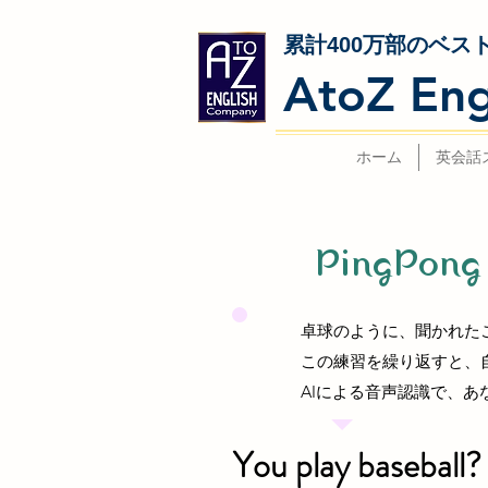
累計400万部のベス
AtoZ Eng
ホーム
英会話
PingP
卓球のように、聞かれたこ
この練習を繰り返すと、
AIによる音声認識で、
You play baseball?