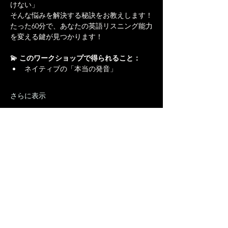
けない」
そんな悩みを解決する秘訣をお教えします！
たった60分で、あなたの英語リスニング能力
を変える鍵が見つかります！
💫 このワークショップで得られること：
ネイティブの「本当の発音」
さらに表示
このイベントをシェア
株式会社 AtoZ English
◼️住所
東京都文京区根津2-20-1 ABCビル2F