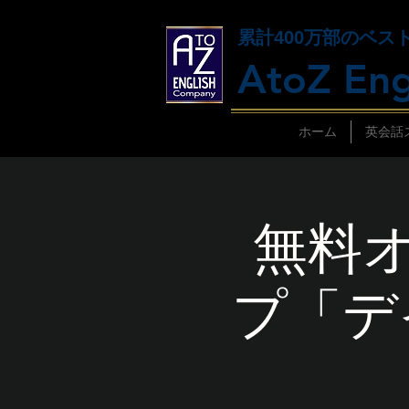
累計400万部のベス
AtoZ Eng
ホーム
英会話
無料
プ「デ