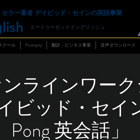
トセラー著者 デイビッド・セインの英語事業
lish
エートゥーゼットイングリッシュ
スクール
Prompty
翻訳・ビジネス事業
音声ダウンロード
オンラインワーク
イビッド・セインの
Pong 英会話」