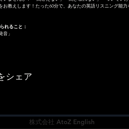
をお教えします！たった60分で、あなたの英語リスニング能力
得られること：
発音」
をシェア
株式会社 AtoZ English