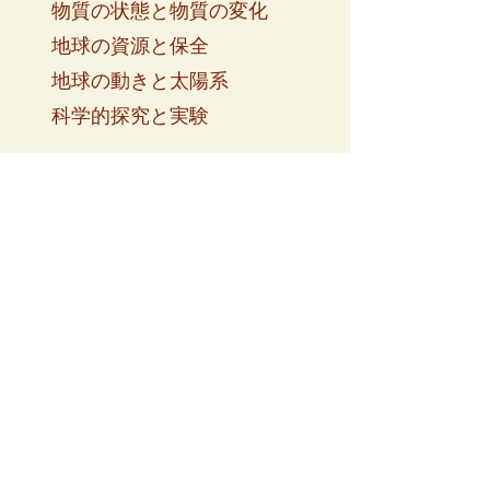
物質の状態と物質の変化
地球の資源と保全
地球の動きと太陽系
科学的探究と実験
小5
細胞と生物
人体のシステム
地球のプロセス(風化、浸
食、堆積)
混合物、溶液、化学反応
力と運動